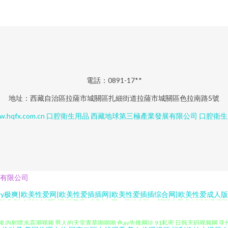
電話：0891-17**
地址：西藏自治區拉薩市城關區扎細街道拉薩市城關區色拉南路5號
.hqfx.com.cn
口腔衛生用品
西藏地球第三極產業發展有限公司
口腔衛生
有限公司
 久久婷导航 伊人色大香蕉 超碰98人人草 色91福利导航 91视频网站入口 欧美成人
美性爱y极爽|欧美性爱网|欧美性爱插插网|欧美性爱插插综合网|欧美性爱成人
9视频 内射喷水高潮视频 男人的天堂青草啪啪啪 色av先锋网址 91私密 日韩无码视频网 亚