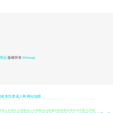
用品
版權所有
Sitemap
拍拍视频网站 91推特网红自慰喷水 色综合欧美日韩 久久艹网网啊 东京热性
版|欧美性爱成人网
网站地图
州成人乱洲伦 大香蕉伊人在线网 91rb热爆在线观看 欧美性交在线 91字幕