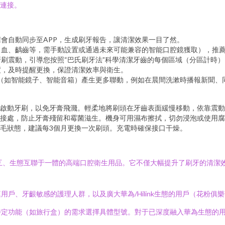
成連接。
會自動同步至APP，生成刷牙報告，讓清潔效果一目了然。
出血、齲齒等，需手動設置或通過未來可能兼容的智能口腔鏡獲取），推
牙刷震動，引導您按照“巴氏刷牙法”科學清潔牙齒的每個區域（分區計時
度，及時提醒更換，保證清潔效率與衛生。
設備（如智能鏡子、智能音箱）產生更多聯動，例如在晨間洗漱時播報新聞
啟動牙刷，以免牙膏飛濺。輕柔地將刷頭在牙齒表面緩慢移動，依靠震動
接處，防止牙膏殘留和霉菌滋生。機身可用濕布擦拭，切勿浸泡或使用腐
毛狀態，建議每3個月更換一次刷頭。充電時確保接口干燥。
高效清潔、智能交互、生態互聯于一體的高端口腔衛生用品。它不僅大幅提升了刷
戶、牙齦敏感的護理人群，以及廣大華為/Hilink生態的用戶（花粉俱
定功能（如旅行盒）的需求選擇具體型號。對于已深度融入華為生態的用戶來