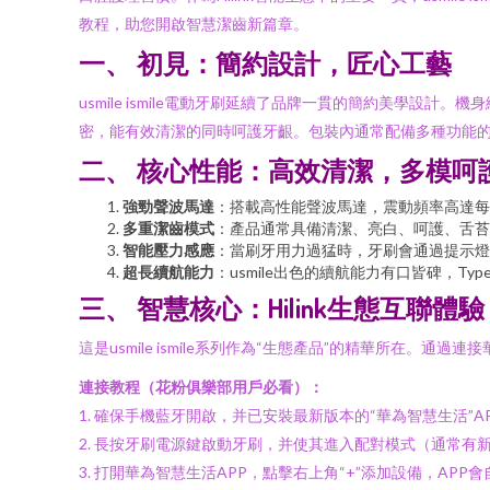
教程，助您開啟智慧潔齒新篇章。
一、 初見：簡約設計，匠心工藝
usmile ismile電動牙刷延續了品牌一貫的簡約美學
密，能有效清潔的同時呵護牙齦。包裝內通常配備多種功能
二、 核心性能：高效清潔，多模呵
強勁聲波馬達
：搭載高性能聲波馬達，震動頻率高達每
多重潔齒模式
：產品通常具備清潔、亮白、呵護、舌苔
智能壓力感應
：當刷牙用力過猛時，牙刷會通過提示燈
超長續航能力
：usmile出色的續航能力有口皆碑，T
三、 智慧核心：Hilink生態互聯體驗
這是usmile ismile系列作為“生態產品”的精華所在。通過
連接教程（花粉俱樂部用戶必看）：
1. 確保手機藍牙開啟，并已安裝最新版本的“華為智慧生活”A
2. 長按牙刷電源鍵啟動牙刷，并使其進入配對模式（通常有
3. 打開華為智慧生活APP，點擊右上角“+”添加設備，APP會