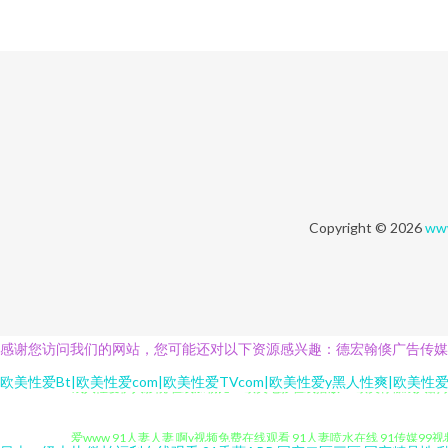
Copyright © 2026
www
感谢您访问我们的网站，您可能还对以下资源感兴趣：德宏翰倏广告传媒
成人性爱伊人影院 在线加勒比av 欧美电影在线播放 91欧美柠檬成人剧场
欧美性爱Bt|欧美性爱com|欧美性爱TVcom|欧美性爱y黑人性爽|欧
爱www 91人妻人妻 啊v视频免费在线观看 91人妻喷水在线 91传媒9