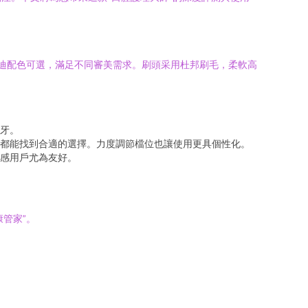
種莫蘭迪配色可選，滿足不同審美需求。刷頭采用杜邦刷毛，柔軟高
牙。
都能找到合適的選擇。力度調節檔位也讓使用更具個性化。
感用戶尤為友好。
。
康管家”。