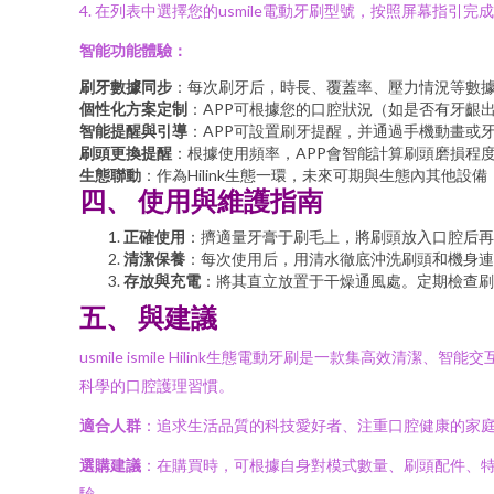
4. 在列表中選擇您的usmile電動牙刷型號，按照屏幕指引完
智能功能體驗：
刷牙數據同步
：每次刷牙后，時長、覆蓋率、壓力情況等數據
個性化方案定制
：APP可根據您的口腔狀況（如是否有牙齦
智能提醒與引導
：APP可設置刷牙提醒，并通過手機動畫或
刷頭更換提醒
：根據使用頻率，APP會智能計算刷頭磨損程
生態聯動
：作為Hilink生態一環，未來可期與生態內其他
四、 使用與維護指南
正確使用
：擠適量牙膏于刷毛上，將刷頭放入口腔后再
清潔保養
：每次使用后，用清水徹底沖洗刷頭和機身連
存放與充電
：將其直立放置于干燥通風處。定期檢查刷
五、 與建議
usmile ismile Hilink生態電動牙刷是一款集
科學的口腔護理習慣。
適合人群
：追求生活品質的科技愛好者、注重口腔健康的家庭用
選購建議
：在購買時，可根據自身對模式數量、刷頭配件、特
驗。