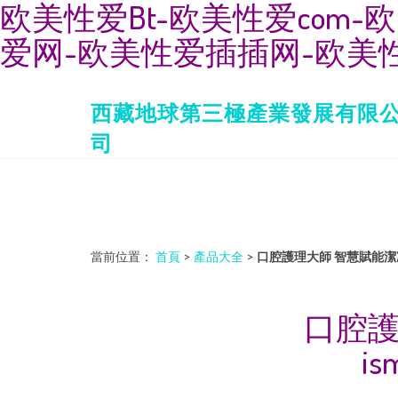
欧美性爱Bt-欧美性爱com-
爱网-欧美性爱插插网-欧美
西藏地球第三極產業發展有限
司
當前位置：
首頁
>
產品大全
>
口腔護理大師 智慧賦能潔凈體驗
口腔護
i