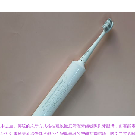
重中之重。傳統的刷牙方式往往難以徹底清潔牙齒縫隙與牙齦溝，而智能
le ismile系列電動牙刷憑借其卓越的性能與無縫的智能互聯體驗，吸引了