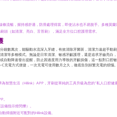
設計。機身線條流暢，握持感舒適，防滑處理得當，即使沾水也不易脫手。多
的刷頭（如清潔、亮白、舌苔刷），滿足全方位口腔護理需求。
護
分鐘數萬次，能驅動水流深入牙縫，有效清除牙菌斑，清潔力遠超手動刷
清潔等多種模式。無論是日常清潔、敏感牙齦護理，還是追求牙齒亮白，
或自動降速發出提醒，防止因過度用力導致的牙齦損傷，這一點對口腔敏
ype-C充電方式便捷，一次充電可使用數月之久，徹底告別頻繁充電的煩惱
連接華為智慧生活（Hilink）APP，牙刷從單純的工具升級為您的“私人口腔健
PP。
新設備指示燈閃爍）。
自動掃描附近可配對的Hilink設備。